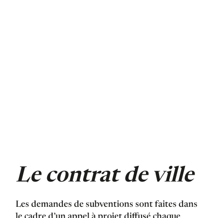
majoritairement par des associations, actrices
clés du fonctionnement de la cité, et co-
financées par des subventions (Ville, Etat, CTG,
CACL, ARS, CAF, etc.).
BILAN POUR LE CONTRAT DE
VILLE 2023
Consulter
Le contrat de ville
Les demandes de subventions sont faites dans
le cadre d’un appel à projet diffusé chaque