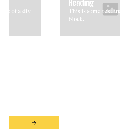
Heading
This is some text inside of a div
block.
Slide 3 of 3.