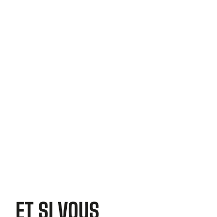
le Fort Trio, l'ancienne usine sucrière
de Lamirande, et la réserve naturelle
du Mont Grand Matoury. Elle abrite
aussi le port industriel du Larivot et
plusieurs sites touristiques comme le
plan d’eau du Dégrad-Stoupan et
diverses rivières.
EN SAVOIR PLUS
ET SI VOUS